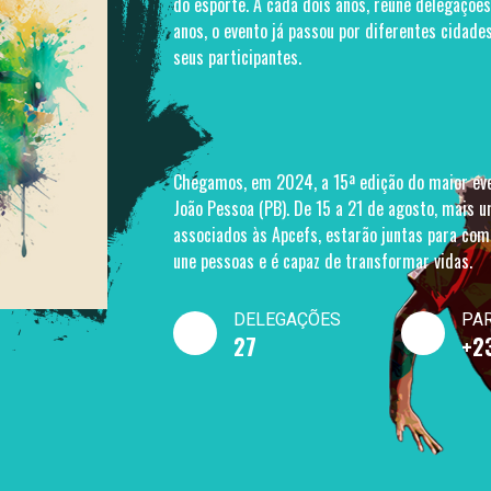
do esporte. A cada dois anos, reúne delegaçõe
anos, o evento já passou por diferentes cidade
seus participantes.
Chegamos, em 2024, a 15ª edição do maior even
João Pessoa (PB). De 15 a 21 de agosto, mais 
associados às Apcefs, estarão juntas para com
une pessoas e é capaz de transformar vidas.
DELEGAÇÕES
PAR
27
+2