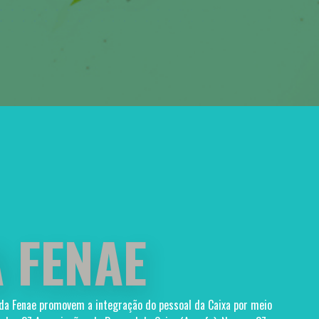
 FENAE
 da Fenae promovem a integração do pessoal da Caixa por meio