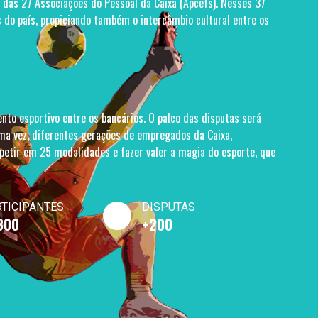
s das 27 Associações do Pessoal da Caixa (Apcefs). Nesses 37
s do país, propiciando também o intercâmbio cultural entre os
to esportivo entre os bancários. O palco das disputas será
uma vez, diferentes gerações de empregados da Caixa,
petir em 25 modalidades e fazer valer a magia do esporte, que
TICIPANTES
DISPUTAS
300
+200